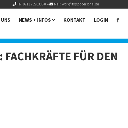
Tel: 0211 / 220305 0
–
Mail:
work@topjobpersonal.de
 UNS
NEWS + INFOS
KONTAKT
LOGIN
 FACHKRÄFTE FÜR DEN