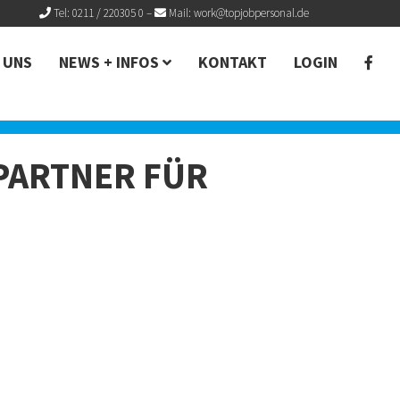
Tel: 0211 / 220305 0
–
Mail:
work@topjobpersonal.de
 UNS
NEWS + INFOS
KONTAKT
LOGIN
PARTNER FÜR