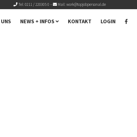
Tel: 0211 / 220305 0
–
Mail:
work@topjobpersonal.de
 UNS
NEWS + INFOS
KONTAKT
LOGIN