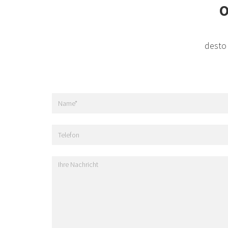
O
desto 