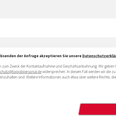
Absenden der Anfrage akzeptieren Sie unsere
Datenschutzerklä
ich zum Zweck der Kontaktaufnahme und Geschäftsanbahnung. Wir geben Ihr
schutz@topjobpersonal.de
widersprechen. In diesem Fall werden wir die z
inzuhalten sind. Weitere Informationen auch etwa über weitere Rechte, die
Bitte
lasse
dieses