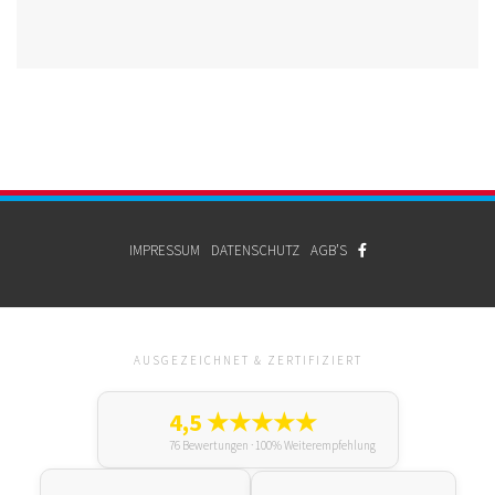
IMPRESSUM
DATENSCHUTZ
AGB’S
AUSGEZEICHNET & ZERTIFIZIERT
4,5 ★★★★★
76 Bewertungen · 100% Weiterempfehlung