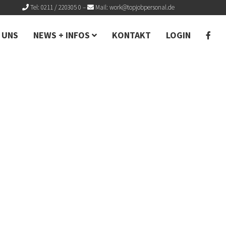
Tel: 0211 / 220305 0
–
Mail:
work@topjobpersonal.de
 UNS
NEWS + INFOS
KONTAKT
LOGIN