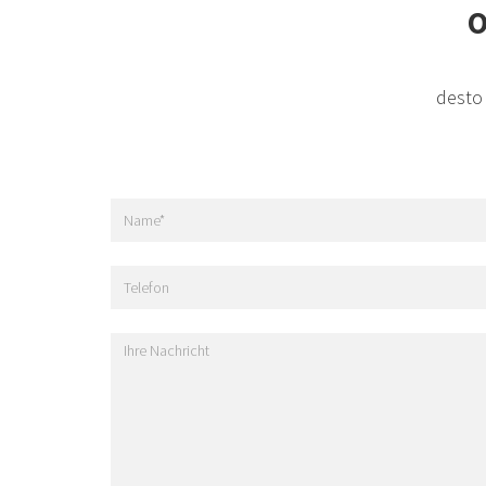
O
desto 