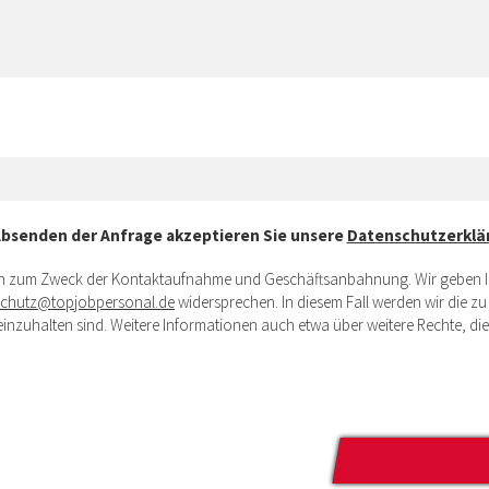
Absenden der Anfrage akzeptieren Sie unsere
Datenschutzerklä
ich zum Zweck der Kontaktaufnahme und Geschäftsanbahnung. Wir geben Ihr
schutz@topjobpersonal.de
widersprechen. In diesem Fall werden wir die z
inzuhalten sind. Weitere Informationen auch etwa über weitere Rechte, die
Bitte
lasse
dieses